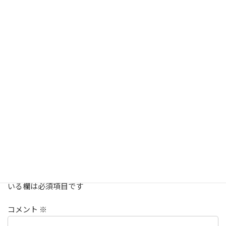
【コラム】Junko's Column - もももんが！Vol.10
2023年12月10日
【コラム】Junko's Column - もももんが！Vol.9
2023年11月10日
コラム
、
記事
カテゴリー
Junko's Column - もももんが！
徳本順子
タグ
コメントを残す
メールアドレスが公開されることはありません。
※
が付いて
いる欄は必須項目です
コメント
※