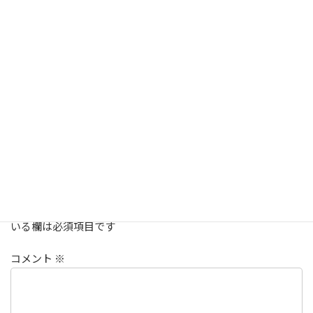
新しい相棒がきてさらにパワーアップですね！楽しん
できてください*\(^o^)/*
返信
ピンバック:
【コラム】Junko's Column - もももんが！Vol.14 | アド
ベンチャーレースポータル - ゆるやま！
コメントを残す
メールアドレスが公開されることはありません。
※
が付いて
いる欄は必須項目です
コメント
※