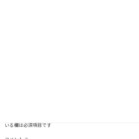
【記事】「人生でこんなにいい汗を流す29時間はきっともうな
い」 Rafting Club Strom インタビュー
2022年5月21日
【記事】「グレートレースに取材されるような大会に育ってほ
しい」 伊藤 吉昭（Team KOKAJI LEGEND） インタビュー
2022年4月19日
お知らせ
カテゴリー
niseko expedition
ワークショップ
機材
講習
タグ
コメントを残す
メールアドレスが公開されることはありません。
※
が付いて
いる欄は必須項目です