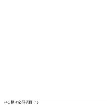
関連記事
【ビデオ】磐梯山に登る！密着最終日にまさかの不調？ Re: 日
本山脈縦走を取材してみた【若岡拓也密着サポート24時 DAY3
磐梯山登山編】
2021年10月27日
【ビデオ】山口から青森まで3000km！Re: 日本山脈縦走を取
材してみた【若岡拓也密着サポート24時 DAY1】
2021年9月25日
インタビュー
、
ビデオ
カテゴリー
wakaoka_re
タグ
コメントを残す
メールアドレスが公開されることはありません。
※
が付いて
いる欄は必須項目です