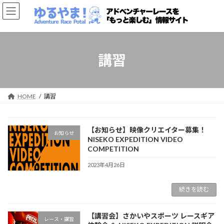
コ
ナ
ン
ビ
テ
ゲ
ン
ー
ツ
シ
へ
ョ
講習
ス
ン
キ
に
ッ
移
プ
動
HOME
講習
【お知らせ】映像クリエイター募集！
お知らせ
NISEKO EXPEDITION VIDEO
COMPETITION
2023年4月26日
続きを読む
【講習会】さかいやスポーツ レースギア
レース・講習