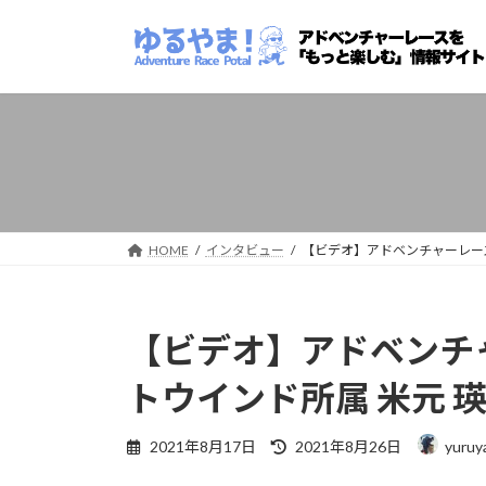
コ
ナ
ン
ビ
テ
ゲ
ン
ー
ツ
シ
へ
ョ
ス
ン
キ
に
ッ
移
プ
動
HOME
インタビュー
【ビデオ】アドベンチャーレース
【ビデオ】アドベンチャ
トウインド所属 米元 
最
2021年8月17日
2021年8月26日
yuruy
終
更