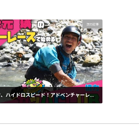
次の記事
【ビデオ】SUP、カヤック、ハイドロスピード！アドベンチャーレース&「いまアツい」水物競技を解説！【カッパCLUB & イーストウインド所属 米元 瑛 のウォーターアクティビティ講座 中編】