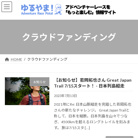
コ
ナ
ン
ビ
テ
ゲ
ン
ー
ツ
シ
へ
ョ
クラウドファンディング
ス
ン
キ
に
ッ
移
プ
動
HOME
クラウドファンディング
【お知らせ】若岡拓也さん Great Japan
お知らせ
Trail 7/15スタート！ - 日本列島縦走
2023年7月13日
2021年にRe: 日本山脈縦走を完踏した若岡拓也
さんの新たなチャレンジ。 Great Japan Trailと
称して、日本を縦断。日本列島を山々でつな
ぎ、4500kmを超えるロングトレイルを刻みま
す。 旅は7/15スタ […]