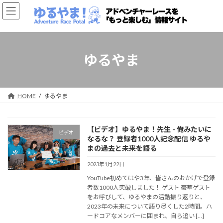
コ
ナ
ン
ビ
テ
ゲ
ン
ー
ツ
シ
へ
ョ
ゆるやま
ス
ン
キ
に
ッ
移
プ
動
HOME
ゆるやま
【ビデオ】ゆるやま！先生 - 俺みたいに
ビデオ
なるな？ 登録者1000人記念配信 ゆるや
まの過去と未来を語る
2023年1月22日
YouTube初めてはや3年、皆さんのおかげで登録
者数1000人突破しました！ ゲスト 豪華ゲスト
をお呼びして、ゆるやまの活動振り返りと、
2023年の未来について語り尽くした2時間。ハ
ードコアなメンバーに囲まれ、自ら追い […]