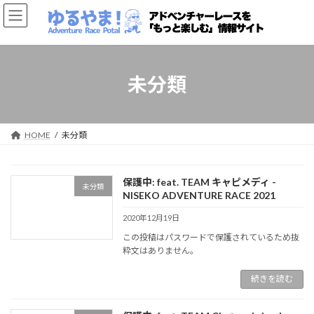
コ
ナ
ン
ビ
テ
ゲ
ン
ー
ツ
シ
へ
ョ
未分類
ス
ン
キ
に
ッ
移
プ
動
HOME
未分類
保護中: feat. TEAM キャピメディ -
未分類
NISEKO ADVENTURE RACE 2021
2020年12月19日
この投稿はパスワードで保護されているため抜
粋文はありません。
続きを読む